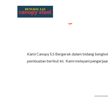
Add Your Headin
Skip
to
Jasa Bengkel Las 
content
Kami Canopy S.S Bergerak dalam bidang bengkel 
pembuatan berikut ini. Kami melayani pengerjaa