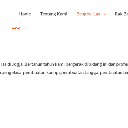
g Text Here
Home
Tentang Kami
Bengkel Las
Rak Be
Jogja
las di Jogja. Bertahun tahun kami bergerak dibidang ini dan pro
n pengelasa, pembuatan kanopi, pembuatan tangga, pembuatan ter