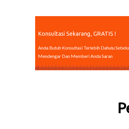
Konsultasi Sekarang, GRATIS !
Anda Butuh Konsultasi Terlebih Dahulu Sebel
Mendengar Dan Memberi Anda Saran
P